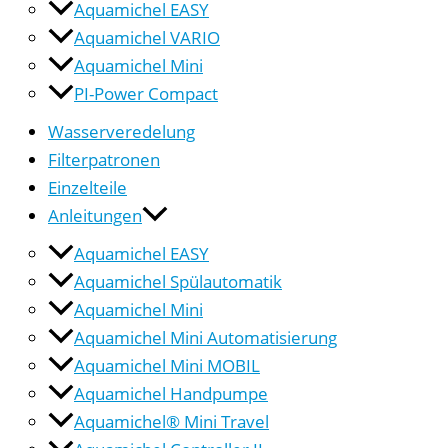
Aquamichel EASY
Aquamichel VARIO
Aquamichel Mini
PI-Power Compact
Wasserveredelung
Filterpatronen
Einzelteile
Anleitungen
Aquamichel EASY
Aquamichel Spülautomatik
Aquamichel Mini
Aquamichel Mini Automatisierung
Aquamichel Mini MOBIL
Aquamichel Handpumpe
Aquamichel® Mini Travel