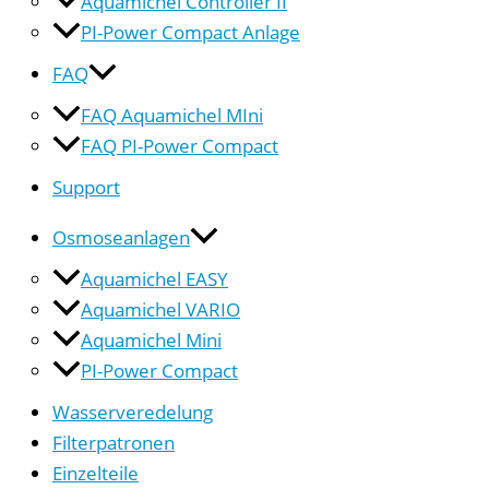
Aquamichel Controller II
PI-Power Compact Anlage
FAQ
FAQ Aquamichel MIni
FAQ PI-Power Compact
Support
Osmoseanlagen
Aquamichel EASY
Aquamichel VARIO
Aquamichel Mini
PI-Power Compact
Wasserveredelung
Filterpatronen
Einzelteile