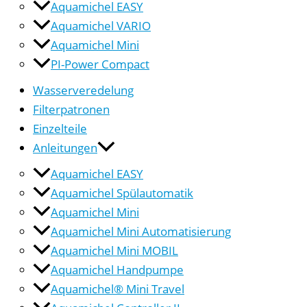
Aquamichel EASY
Aquamichel VARIO
Aquamichel Mini
PI-Power Compact
Wasserveredelung
Filterpatronen
Einzelteile
Anleitungen
Aquamichel EASY
Aquamichel Spülautomatik
Aquamichel Mini
Aquamichel Mini Automatisierung
Aquamichel Mini MOBIL
Aquamichel Handpumpe
Aquamichel® Mini Travel