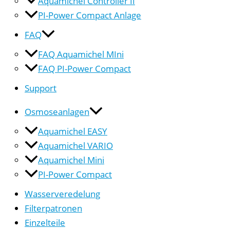
Aquamichel Controller II
PI-Power Compact Anlage
FAQ
FAQ Aquamichel MIni
FAQ PI-Power Compact
Support
Osmoseanlagen
Aquamichel EASY
Aquamichel VARIO
Aquamichel Mini
PI-Power Compact
Wasserveredelung
Filterpatronen
Einzelteile