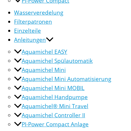
PI-Power Compact
Wasserveredelung
Filterpatronen
Einzelteile
Anleitungen
Aquamichel EASY
Aquamichel Spülautomatik
Aquamichel Mini
Aquamichel Mini Automatisierung
Aquamichel Mini MOBIL
Aquamichel Handpumpe
Aquamichel® Mini Travel
Aquamichel Controller II
PI-Power Compact Anlage