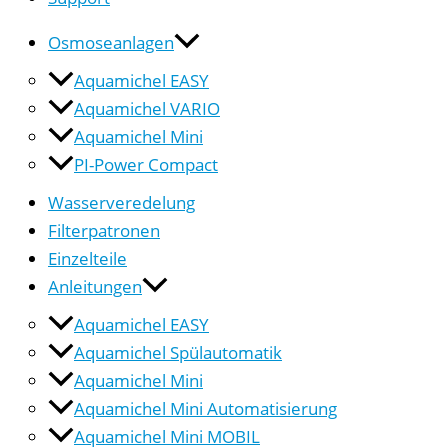
Osmoseanlagen
Aquamichel EASY
Aquamichel VARIO
Aquamichel Mini
PI-Power Compact
Wasserveredelung
Filterpatronen
Einzelteile
Anleitungen
Aquamichel EASY
Aquamichel Spülautomatik
Aquamichel Mini
Aquamichel Mini Automatisierung
Aquamichel Mini MOBIL