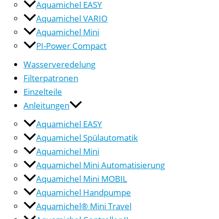
Aquamichel EASY
Aquamichel VARIO
Aquamichel Mini
PI-Power Compact
Wasserveredelung
Filterpatronen
Einzelteile
Anleitungen
Aquamichel EASY
Aquamichel Spülautomatik
Aquamichel Mini
Aquamichel Mini Automatisierung
Aquamichel Mini MOBIL
Aquamichel Handpumpe
Aquamichel® Mini Travel