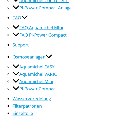
Aquamichel Controller II
PI-Power Compact Anlage
FAQ
FAQ Aquamichel MIni
FAQ PI-Power Compact
Support
Osmoseanlagen
Aquamichel EASY
Aquamichel VARIO
Aquamichel Mini
PI-Power Compact
Wasserveredelung
Filterpatronen
Einzelteile