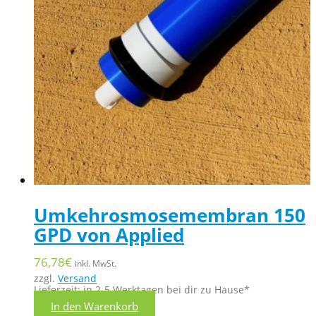
Umkehrosmosemembran 150
GPD von Applied
76,78
€
inkl. MwSt.
zzgl.
Versand
Lieferzeit: in 2-5 Werktagen bei dir zu Hause*
In den Warenkorb