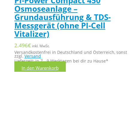
PI-Power Compact 450
Osmoseanlage –
Grundausführung & TDS-
Messgerät (ohne PI-Cell
Vitalizer)
2.496
€
inkl. MwSt.
Versandkostenfrei in Deutschland und Österreich, sonst
zzgl.
Versand
Lieferzeit: in 7 - 9 Werktagen bei dir zu Hause*
In den Warenkorb