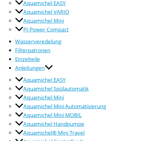
Aquamichel EASY
Aquamichel VARIO
Aquamichel Mini
PI-Power Compact
Wasserveredelung
Filterpatronen
Einzelteile
Anleitungen
Aquamichel EASY
Aquamichel Spülautomatik
Aquamichel Mini
Aquamichel Mini Automatisierung
Aquamichel Mini MOBIL
Aquamichel Handpumpe
Aquamichel® Mini Travel