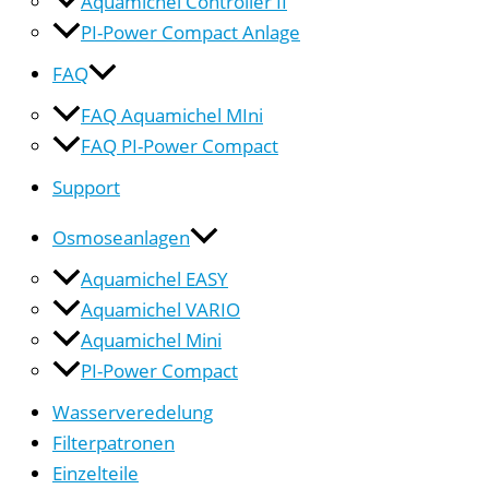
Aquamichel Controller II
PI-Power Compact Anlage
FAQ
FAQ Aquamichel MIni
FAQ PI-Power Compact
Support
Osmoseanlagen
Aquamichel EASY
Aquamichel VARIO
Aquamichel Mini
PI-Power Compact
Wasserveredelung
Filterpatronen
Einzelteile