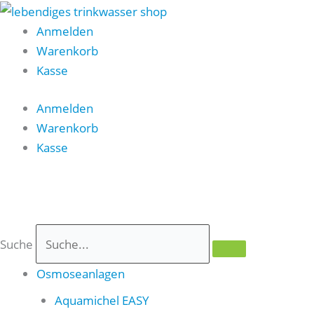
Zum
Inhalt
Anmelden
springen
Warenkorb
Kasse
Anmelden
Warenkorb
Kasse
0
Suche
Osmoseanlagen
Aquamichel EASY