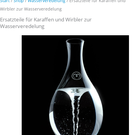
Start
/
Shop
/
Wasserveredelung
/ Ersatzteile für Karaffen und
Wirbler zur Wasserveredelung
Ersatzteile für Karaffen und Wirbler zur
Wasserveredelung