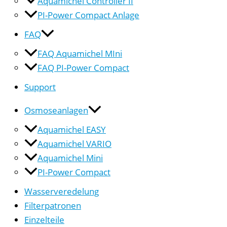
Aquamichel Controller II
PI-Power Compact Anlage
FAQ
FAQ Aquamichel MIni
FAQ PI-Power Compact
Support
Osmoseanlagen
Aquamichel EASY
Aquamichel VARIO
Aquamichel Mini
PI-Power Compact
Wasserveredelung
Filterpatronen
Einzelteile