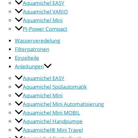
Aquamichel EASY
Aquamichel VARIO
Aquamichel Mini
PI-Power Compact
Wasserveredelung
Filterpatronen
Einzelteile
Anleitungen
Aquamichel EASY
Aquamichel Spülautomatik
Aquamichel Mini
Aquamichel Mini Automatisierung
Aquamichel Mini MOBIL
Aquamichel Handpumpe
Aquamichel® Mini Travel