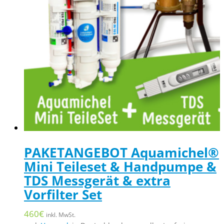
PAKETANGEBOT Aquamichel®
Mini Teileset & Handpumpe &
TDS Messgerät & extra
Vorfilter Set
460
€
inkl. MwSt.