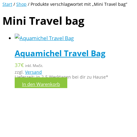
Start
/
Shop
/ Produkte verschlagwortet mit „Mini Travel bag“
Mini Travel bag
Aquamichel Travel Bag
37
€
inkl. MwSt.
zzgl.
Versand
Lieferzeit: in 2-5 Werktagen bei dir zu Hause*
In den Warenkorb