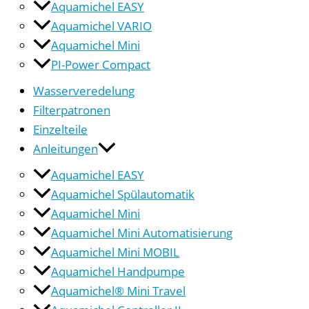
Aquamichel EASY
Aquamichel VARIO
Aquamichel Mini
PI-Power Compact
Wasserveredelung
Filterpatronen
Einzelteile
Anleitungen
Aquamichel EASY
Aquamichel Spülautomatik
Aquamichel Mini
Aquamichel Mini Automatisierung
Aquamichel Mini MOBIL
Aquamichel Handpumpe
Aquamichel® Mini Travel