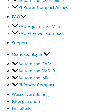
Aquamichel Controller II
PI-Power Compact Anlage
FAQ
FAQ Aquamichel MIni
FAQ PI-Power Compact
Support
Osmoseanlagen
Aquamichel EASY
Aquamichel VARIO
Aquamichel Mini
PI-Power Compact
Wasserveredelung
Filterpatronen
Einzelteile