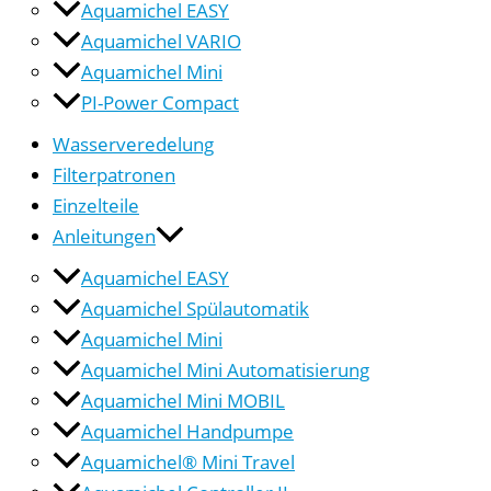
Aquamichel EASY
Aquamichel VARIO
Aquamichel Mini
PI-Power Compact
Wasserveredelung
Filterpatronen
Einzelteile
Anleitungen
Aquamichel EASY
Aquamichel Spülautomatik
Aquamichel Mini
Aquamichel Mini Automatisierung
Aquamichel Mini MOBIL
Aquamichel Handpumpe
Aquamichel® Mini Travel