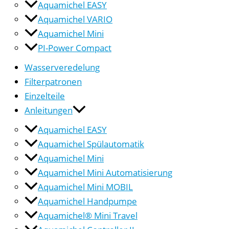
Aquamichel EASY
Aquamichel VARIO
Aquamichel Mini
PI-Power Compact
Wasserveredelung
Filterpatronen
Einzelteile
Anleitungen
Aquamichel EASY
Aquamichel Spülautomatik
Aquamichel Mini
Aquamichel Mini Automatisierung
Aquamichel Mini MOBIL
Aquamichel Handpumpe
Aquamichel® Mini Travel