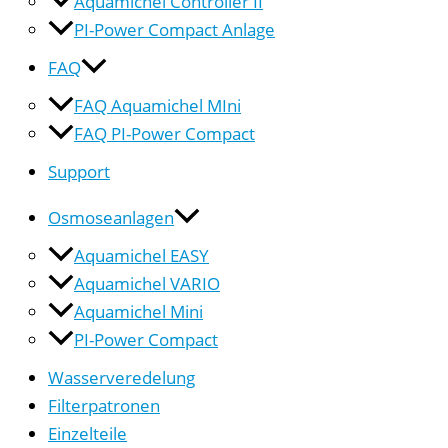
Aquamichel Controller II
PI-Power Compact Anlage
FAQ
FAQ Aquamichel MIni
FAQ PI-Power Compact
Support
Osmoseanlagen
Aquamichel EASY
Aquamichel VARIO
Aquamichel Mini
PI-Power Compact
Wasserveredelung
Filterpatronen
Einzelteile