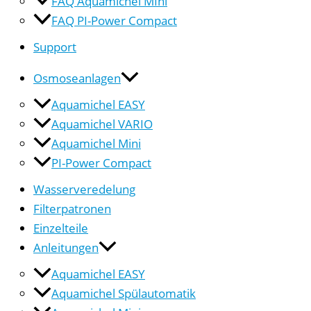
FAQ Aquamichel MIni
FAQ PI-Power Compact
Support
Osmoseanlagen
Aquamichel EASY
Aquamichel VARIO
Aquamichel Mini
PI-Power Compact
Wasserveredelung
Filterpatronen
Einzelteile
Anleitungen
Aquamichel EASY
Aquamichel Spülautomatik