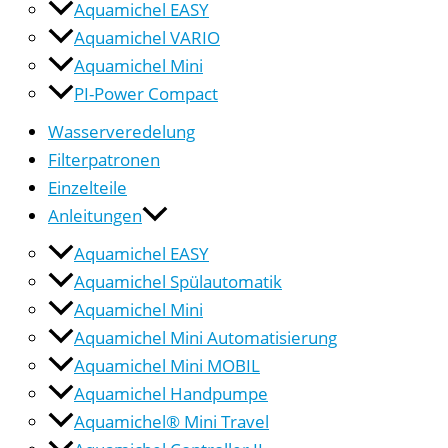
Aquamichel EASY
Aquamichel VARIO
Aquamichel Mini
PI-Power Compact
Wasserveredelung
Filterpatronen
Einzelteile
Anleitungen
Aquamichel EASY
Aquamichel Spülautomatik
Aquamichel Mini
Aquamichel Mini Automatisierung
Aquamichel Mini MOBIL
Aquamichel Handpumpe
Aquamichel® Mini Travel