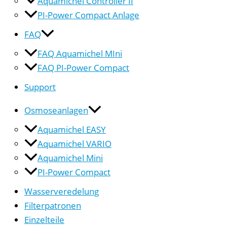
Aquamichel Controller II
PI-Power Compact Anlage
FAQ
FAQ Aquamichel MIni
FAQ PI-Power Compact
Support
Osmoseanlagen
Aquamichel EASY
Aquamichel VARIO
Aquamichel Mini
PI-Power Compact
Wasserveredelung
Filterpatronen
Einzelteile