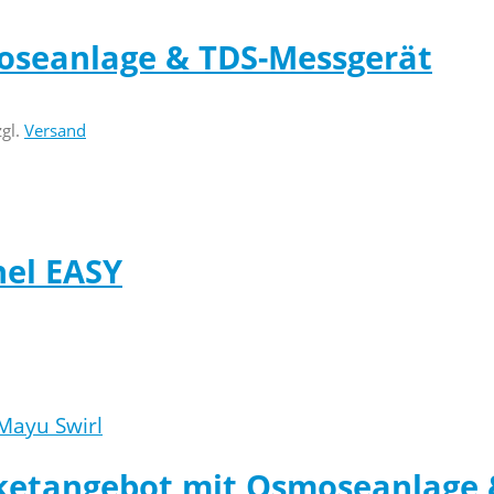
oseanlage & TDS-Messgerät
zgl.
Versand
el EASY
ketangebot mit Osmoseanlage 