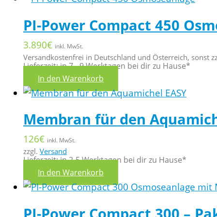
PI-Power Compact 450 Osm
3.890
€
inkl. MwSt.
Versandkostenfrei in Deutschland und Österreich, sonst z
Lieferzeit: in 7 - 9 Werktagen bei dir zu Hause*
In den Warenkorb
Membran für den Aquamich
126
€
inkl. MwSt.
zzgl.
Versand
Lieferzeit: in 2-5 Werktagen bei dir zu Hause*
In den Warenkorb
PI-Power Compact 300 – Pa