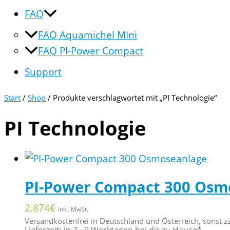
FAQ
FAQ Aquamichel MIni
FAQ PI-Power Compact
Support
Start
/
Shop
/ Produkte verschlagwortet mit „PI Technologie“
PI Technologie
PI-Power Compact 300 Osm
2.874
€
inkl. MwSt.
Versandkostenfrei in Deutschland und Österreich, sonst z
Lieferzeit: in 7 - 9 Werktagen bei dir zu Hause*