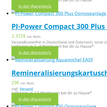
In den Warenkorb
PI-Power Compact 300 Plus
3.372
€
inkl. MwSt.
Versandkostenfrei in Deutschland und Österreich, sonst z
Lieferzeit: in 7 - 9 Werktagen bei dir zu Hause*
In den Warenkorb
Remineralisierungskartusc
29
€
inkl. MwSt.
zzgl.
Versand
Lieferzeit: in 2-5 Werktagen bei dir zu Hause*
In den Warenkorb