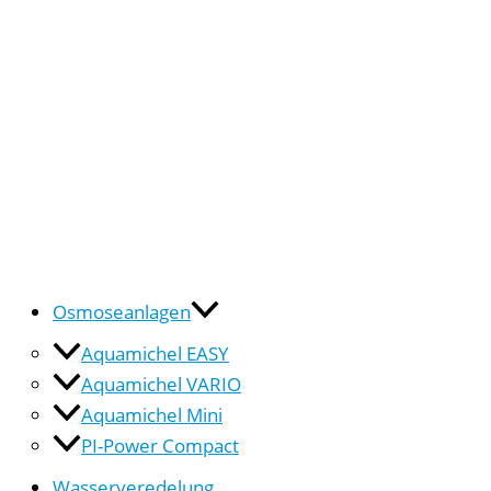
Osmoseanlagen
Aquamichel EASY
Aquamichel VARIO
Aquamichel Mini
PI-Power Compact
Wasserveredelung