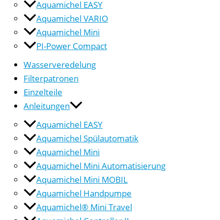
Aquamichel EASY
Aquamichel VARIO
Aquamichel Mini
PI-Power Compact
Wasserveredelung
Filterpatronen
Einzelteile
Anleitungen
Aquamichel EASY
Aquamichel Spülautomatik
Aquamichel Mini
Aquamichel Mini Automatisierung
Aquamichel Mini MOBIL
Aquamichel Handpumpe
Aquamichel® Mini Travel