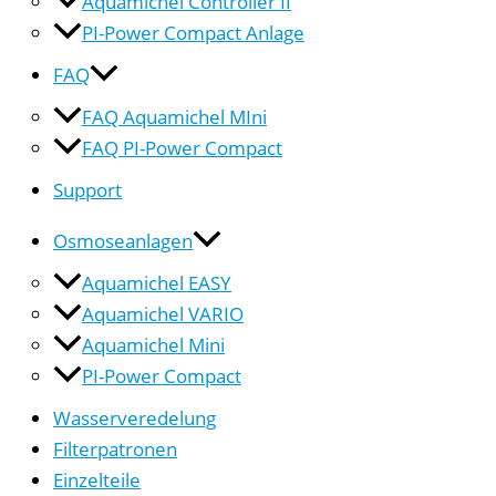
Aquamichel Controller II
PI-Power Compact Anlage
FAQ
FAQ Aquamichel MIni
FAQ PI-Power Compact
Support
Osmoseanlagen
Aquamichel EASY
Aquamichel VARIO
Aquamichel Mini
PI-Power Compact
Wasserveredelung
Filterpatronen
Einzelteile